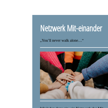
Netzwerk Mit-einander
„You’ll never walk alone…“