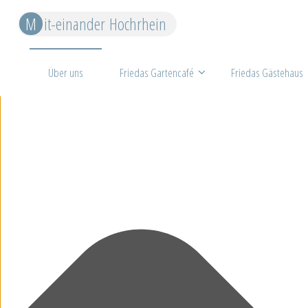
Cookie-Zustimmung verwalten
M
i
t
-
e
i
n
a
n
d
e
r
H
o
c
h
r
h
e
i
n
Über uns
Friedas Gartencafé
Friedas Gästehaus